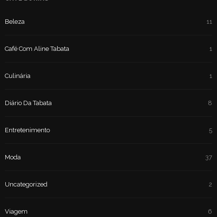
Beleza
11
Café Com Aline Tabata
1
Culinária
1
Diário Da Tabata
8
Entretenimento
5
Moda
37
Uncategorized
2
Viagem
6