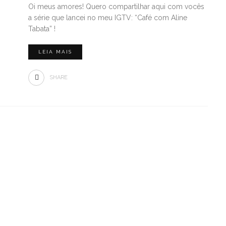
Oi meus amores! Quero compartilhar aqui com vocês
a série que lancei no meu IGTV: “Café com Aline
Tabata” !
LEIA MAIS
SHARE