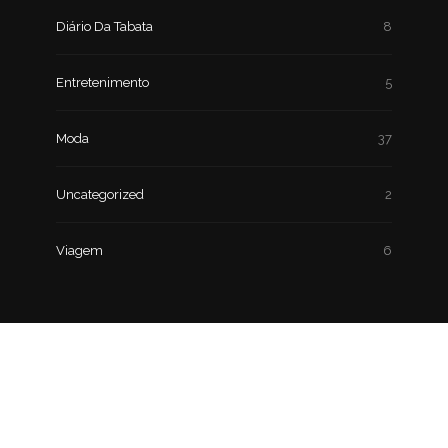
Diário Da Tabata
8
Entretenimento
5
Moda
37
Uncategorized
2
Viagem
6