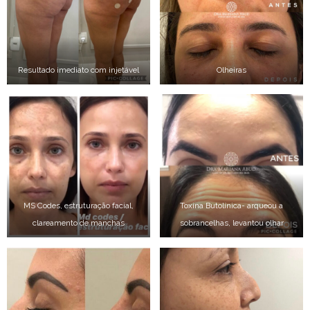
Resultado imediato com injetável
Olheiras
MS Codes, estruturação facial,
Toxina Butolínica- arqueou a
clareamento de manchas
sobrancelhas, levantou olhar