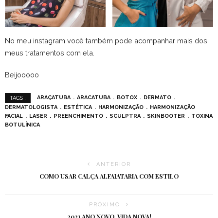
No meu instagram você também pode acompanhar mais dos
meus tratamentos com ela.
Beijooooo
ARAÇATUBA
ARACATUBA
BOTOX
DERMATO
TAGS :
DERMATOLOGISTA
ESTÉTICA
HARMONIZAÇÃO
HARMONIZAÇÃO
FACIAL
LASER
PREENCHIMENTO
SCULPTRA
SKINBOOTER
TOXINA
BOTULÍNICA
ANTERIOR
COMO USAR CALÇA ALFAIATARIA COM ESTILO
PRÓXIMO
2021 ANO NOVO, VIDA NOVA!