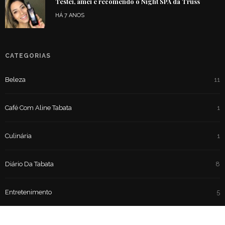
Testei, amei e recomendo o Night SPA da Truss
HÁ 7 ANOS
CATEGORIAS
Beleza
11
Café Com Aline Tabata
1
Culinária
1
Diário Da Tabata
8
Entretenimento
5
Moda
37