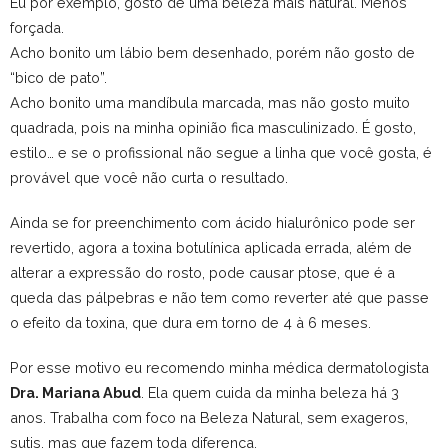
Eu por exemplo, gosto de uma beleza mais natural. Menos
forçada.
Acho bonito um lábio bem desenhado, porém não gosto de
“bico de pato”.
Acho bonito uma mandíbula marcada, mas não gosto muito
quadrada, pois na minha opinião fica masculinizado. É gosto,
estilo… e se o profissional não segue a linha que você gosta, é
provável que você não curta o resultado.
Ainda se for preenchimento com ácido hialurônico pode ser
revertido, agora a toxina botulínica aplicada errada, além de
alterar a expressão do rosto, pode causar ptose, que é a
queda das pálpebras e não tem como reverter até que passe
o efeito da toxina, que dura em torno de 4 à 6 meses.
Por esse motivo eu recomendo minha médica dermatologista
Dra. Mariana Abud
. Ela quem cuida da minha beleza há 3
anos. Trabalha com foco na Beleza Natural, sem exageros,
sutis, mas que fazem toda diferença.