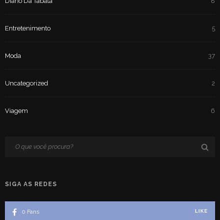
Diário Da Tabata
8
Entretenimento
5
Moda
37
Uncategorized
2
Viagem
6
SIGA AS REDES
0
Fans
LIKE